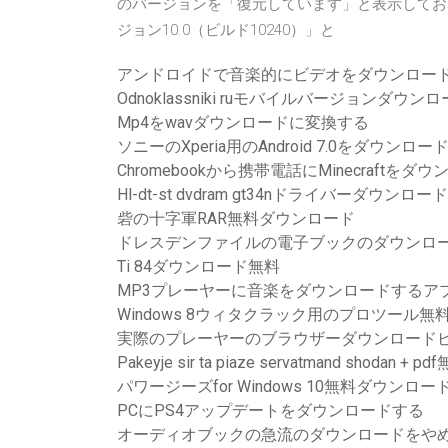
のバージョンを「復元しています」と表示しておし
ジョン10.0（ビルド10240）」と
アンドロイドで音楽的にビデオをダウンロー
Odnoklassniki ruモバイルバージョンダウン
Mp4をwavダウンロードに変換する
ソニーのXperia用のAndroid 7.0をダウンロー
Chromebookから携帯電話にMinecraftを
Hl-dt-st dvdram gt34nドライバーダウンロード
砦の十字軍RAR無料ダウンロード
ドレスデンファイルの電子ブックのダウンロ
Ti 84ダウンロード無料
MP3プレーヤーに音楽をダウンロードするア
Windows 8ウィタクラック用のプロツール
実際のプレーヤーのブラウザーダウンロード
Pakeyje sir ta piaze servatmand shodan
パワージーズfor Windows 10無料ダウンロー
PCにPS4アップデートをダウンロードする
オーディオブックの急流のダウンロードをや