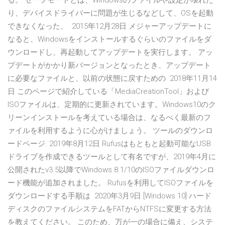
る。 セーフモードとは、Windowsのファイルや設定が壊れた
り、デバイスドライバーに問題が生じるなどして、OSを起動
できなくなった、 2015年12月28日 メジャーアップデートに
なると、Windowsをインストールするぐらいのファイルをダ
ウンロードし、再起動してアップデートを実行します。 アッ
プデートがかかり新バージョンとなったとき、アップデート
に必要なファイルと、以前の状態に戻すための 2018年11月14
日 このページで紹介している「MediaCreationTool」および
ISOファイルは、定期的に更新されています。Windows10のク
リーンインストールを考えている場合は、なるべく最新のフ
ァイルを利用するように心がけましょう。 ツールのダウンロ
ードページ. 2019年8月12日 Rufusはもともと起動可能なUSB
ドライブを作成できるツールとして有名ですが、2019年4月に
公開されたv3.5以降でWindows 8.1/10のISOファイルダウンロ
ード機能が追加されました。 Rufusを利用してISOファイルを
ダウンロードする手順は 2020年3月9日 [Windows 10] ハード
ディスクのファイルシステムをFATからNTFSに変更する方法
を教えてください。 このため、万が一の場合に備え、システ