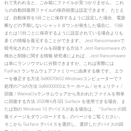
れて失われると、ごみ箱にファイルが見つかりません。 これ
らの自動回復用ファイルの保存頻度は設定できます。 たとえ
ば、自動保存を5分ごとに保存するように設定した場合、電源
断などの予期しないシャットダウンが発生した場合に、10分
または15分ごとに保存するように設定されている場合よりも
多くの情報を復元することができます。 Jest Ransomwareで
暗号化されたファイルを回復する方法？ Jest Ransomware の
検出と削除に関する情報 研究者によれば、 Jest Ransomware
は単にランソウマレに分類できますが、これは実際には
FunFact ランサムウェアファミリーに由来する株です。 エラ
ーを修正する方法 0x80070652 Windowsコンピューターで？
処理の7つの方法 0x80000003エラー ホーム / セキュリティ /
回復 / WannaCryランサムウェアから失われたファイルを簡単
に回復する方法 2020年6月3日 Surface を使用できる場合、ま
たは別の Windows 10 デバイスがある場合は、「Surface の回
復イメージをダウンロードする」のページをご覧ください。
そこから Surface デバイスを選択し、選択したデバイスの回