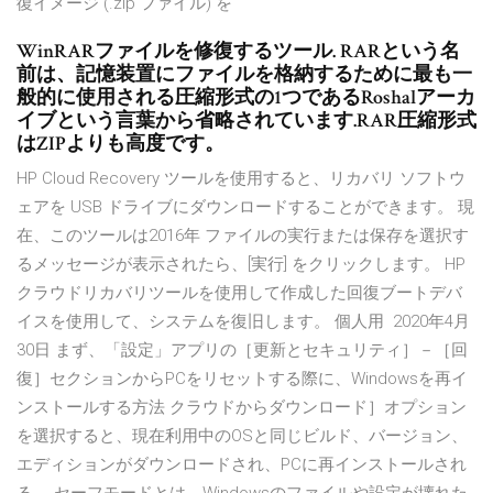
復イメージ (.zip ファイル) を
WinRARファイルを修復するツール. RARという名
前は、記憶装置にファイルを格納するために最も一
般的に使用される圧縮形式の1つであるRoshalアーカ
イブという言葉から省略されています.RAR圧縮形式
はZIPよりも高度です。
HP Cloud Recovery ツールを使用すると、リカバリ ソフトウ
ェアを USB ドライブにダウンロードすることができます。 現
在、このツールは2016年 ファイルの実行または保存を選択す
るメッセージが表示されたら、[実行] をクリックします。 HP
クラウドリカバリツールを使用して作成した回復ブートデバ
イスを使用して、システムを復旧します。 個人用 2020年4月
30日 まず、「設定」アプリの［更新とセキュリティ］－［回
復］セクションからPCをリセットする際に、Windowsを再イ
ンストールする方法 クラウドからダウンロード］オプション
を選択すると、現在利用中のOSと同じビルド、バージョン、
エディションがダウンロードされ、PCに再インストールされ