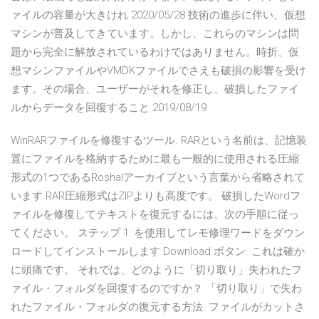
ァイルの容量が大きけれ 2020/05/28 技術の進歩に伴い、仮想
マシンが普及してきています。しかし、これらのマシンは問
題から完全に解放されているわけではありません。時折、仮
想マシンファイルやVMDKファイルでさえも破損の影響を受け
ます。その場合、ユーザーがそれを修正し、破損したファイ
ルからデータを回復すること 2019/08/19
WinRARファイルを修復するツール. RARという名前は、記憶装
置にファイルを格納するために最も一般的に使用される圧縮
形式の1つであるRoshalアーカイブという言葉から省略されて
います.RAR圧縮形式はZIPよりも高度です。 破損したWordフ
ァイルを修復してテキストを復元するには、次の手順に従っ
てください。 ステップ 1: を使用してレモ修理ワードをダウン
ロードしてインストールします Download ボタン. これは確か
に頭痛です。 それでは、どのように「切り取り」失われたフ
ァイル・フォルダを回復するのですか？ 「切り取り」で失わ
れたファイル・フォルダの復元する方法. ファイルがカットさ