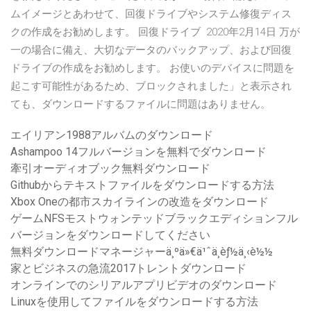
ムイメージとあわせて、回復ドライブやシステム修復ディス
クの作成をお勧めします。 回復ドライブ 2020年2月14日 万が
一の場合に備え、大切なデータのバックアップ、および回復
ドライブの作成をお勧めします。 お使いのデバイスに問題を
起こす可能性があるため、ブロックされました」と表示され
ても、ダウンロードするファイルに問題はありません。
エイリアン1988アルバムのダウンロード
Ashampoo 14フルバージョンを無料でダウンロード
牽引オーディオブック無料ダウンロード
Githubからテキストファイルをダウンロードする方法
Xbox Oneの都市スカイラインの改造をダウンロード
ゲームNFSモストウォンテッドブラックエディションフル
バージョンをダウンロードしてください
無料ダウンロードマネージャーä¸ºä»€ä¹ˆä¸èƒ½ä¸‹è½½
家とビジネスの急流2017トレントダウンロード
オンラインでのシリアルアプリビデオのダウンロード
Linuxを使用してファイルをダウンロードする方法