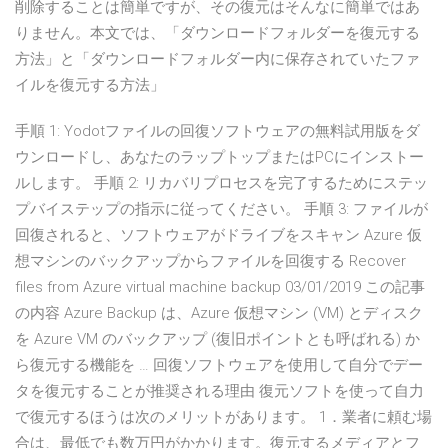
削除することは簡単ですが、その復元はそんなに簡単ではあ
りません。本文では、「ダウンロードフォルダーを復元する
方法」と「ダウンロードフォルダー内に保存されていたファ
イルを復元する方法」
手順 1: Yodotファイルの回復ソフトウェアの無料試用版をダ
ウンロードし、あなたのラップトップまたはPCにインストー
ルします。 手順 2: リカバリプロセスを完了するためにステッ
プバイステップの指示に従ってください。 手順 3: ファイルが
回復されると、ソフトウェアがドライブをスキャン Azure 仮
想マシンのバックアップからファイルを回復する Recover
files from Azure virtual machine backup 03/01/2019 この記事
の内容 Azure Backup は、Azure 仮想マシン (VM) とディスク
を Azure VM のバックアップ (復旧ポイントとも呼ばれる) か
ら復元する機能を … 回復ソフトウェアを使用して自分でデー
タを復元することが推奨される理由 復元ソフトを使って自力
で復元するほうは次のメリットがあります。 1．業者に頼む場
合は、最低でも数万円がかかります。復元するメディアとフ