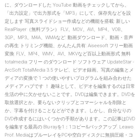
に、ダウンロードした YouTube 動画をチェックしてから、
「出力設定」で出力形式を「MP3」にして、保存先などを設
定します 写真スライドショー作成などの機能を搭載: 新しい
RealPlayer（無料プラン） FLV、MOV、AVI、MP4、VOB、
3GP、MP3、M4A、WMAなど: 動画ダウンロード、動画・音声
の再生 トリミング機能、かんたん共有: Aiseesoft フリー動画
変換: FLV、MP4、WMV、AVI、MKVなど百以上動画形式 無料
totalmedia フリー のダウンロード ソフトウェア UpdateStar -
ArcSoft TotalMedia 3.5 テレビ、ビデオ録画、写真の編集とメ
ディアの変換で 1 つの使いやすいプログラムを組み合わせた
メディア ハブです ！ 趣味として、ビデオを編集するのは日常
生活の中に欠かせないことです。DVDは編集できます。DVDを
取捨選択とか、要らないクリップとコマーシャルを削除と
か、字幕を付けることなどができます。しかし、自分なりの
DVD作成するにはいくつかの手順があります。この記事はDVD
を編集する最高の Blu-rayを1：1コピー&バックアップ. Leawo
Prof. MediaはブルーレイをPCや空白ディスクに無損圧縮・コ