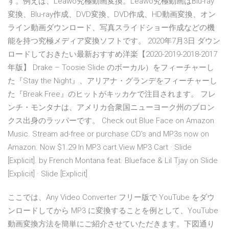
す。例えば、Leawo究極動画変換。Leawo究極動画はBlu-ray
変換、Blu-ray作成、DVD変換、DVD作成、HD動画変換、オン
ライン動画ダウンロード、写真スライドショー作成などの機
能を持つ究極メディア変換ソフトです。 2020年7月3日 ダウン
ロードしておきたい最新おすすめ洋楽【2020-2019-2018-2017
年版】 Drake – Toosie Slide のボーカル）をフィーチャーし
た『Stay the Night』、アリアナ・グランデをフィーチャーし
た『Break Free』のヒットがキッカケで注目されます。 フレ
ンチ・モンタナは、アメリカ合衆国ニューヨーク州のブロン
クス出身のラッパーです。 Check out Blue Face on Amazon
Music. Stream ad-free or purchase CD's and MP3s now on
Amazon. Now $1.29 In MP3 cart View MP3 Cart · Slide
[Explicit]. by French Montana feat. Blueface & Lil Tjay on Slide
[Explicit] · Slide [Explicit]
ここでは、Any Video Converter フリー版で YouTube をダウ
ンロードしてから MP3 に変換することを例として、YouTube
動画変換方法を簡単にご紹介させていただきます。下図通り