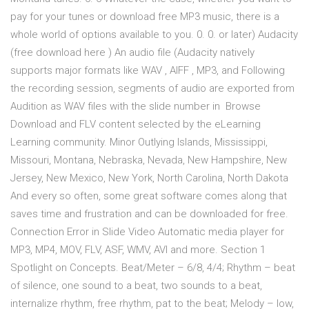
pay for your tunes or download free MP3 music, there is a
whole world of options available to you. 0. 0. or later) Audacity
(free download here ) An audio file (Audacity natively
supports major formats like WAV , AIFF , MP3, and Following
the recording session, segments of audio are exported from
Audition as WAV files with the slide number in Browse
Download and FLV content selected by the eLearning
Learning community. Minor Outlying Islands, Mississippi,
Missouri, Montana, Nebraska, Nevada, New Hampshire, New
Jersey, New Mexico, New York, North Carolina, North Dakota
And every so often, some great software comes along that
saves time and frustration and can be downloaded for free.
Connection Error in Slide Video Automatic media player for
MP3, MP4, MOV, FLV, ASF, WMV, AVI and more. Section 1
Spotlight on Concepts. Beat/Meter – 6/8, 4/4; Rhythm – beat
of silence, one sound to a beat, two sounds to a beat,
internalize rhythm, free rhythm, pat to the beat; Melody – low,