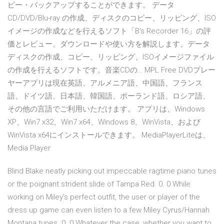
ピー・バックアップすることができます。 データ
CD/DVD/Blu-ray の作成、ディスクのコピー、リッピング、ISO
イメージの作成などを行えるソフト「B's Recorder 16」の評
価とレビュー、ダウンロードや使い方を解説します。データ
ディスクの作成、コピー、リッピング、ISOイメージファイル
の作成を行えるソフトです。音楽CDの… MPL Free DVDプレー
ヤーアプリは現在英語、アルメニア語、中国語、フランス
語、ドイツ語、日本語、韓国語、ポーランド語、ロシア語、
その他の言語でご利用いただけます。 アプリは、Windows
XP、Win7 x32、Win7 x64、Windows 8、WinVista、および
WinVista x64にインストールできます。 MediaPlayerLiteは、
Media Player
Blind Blake neatly picking out impeccable ragtime piano tunes
or the poignant strident slide of Tampa Red. 0. 0 While
working on Miley's perfect outfit, the user or player of the
dress up game can even listen to a few Miley Cyrus/Hannah
Montana tunes. 0. 0 Whatever the case, whether you want to