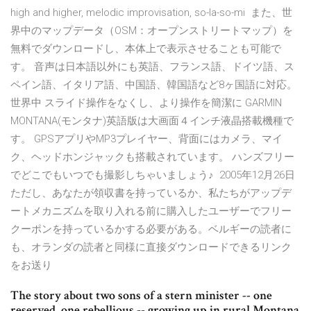
high and higher, melodic improvisation, so-la-so-mi また、世
界中のマップデータ（OSM：オープンストリートマップ）を
無料でダウンロードし、本体上で表示させることも可能で
す。 音声は日本語以外にも英語、フランス語、ドイツ語、ス
ペイン語、イタリア語、中国語、韓国語など8ヶ国語に対応。
世界中 スライド操作をなくし、より操作を簡潔に GARMIN
MONTANA(モンタナ)英語版は大画面４インチ液晶搭載機種で
す。 GPSアプリやMP3プレイヤー、背面にはカメラ、マイ
ク、ヘッドホンジャックも搭載されています。 ハンズフリー
でどこでもいつでも撮影しちゃいましょう♪ 2005年12月26日
ただし、あなたが領収書を持っているか、私たちがアップデ
ートメカニズムを取り入れる前に購入したユーザーでフリー
クーポンを持っているかする必要がある。ベルギーの読者に
も、オランダの読者と同様に直接ダウンロードできるリンク
をお送り
The story about two sons of a stern minister -- one
reserved, one rebellious -- growing up in rural Montana