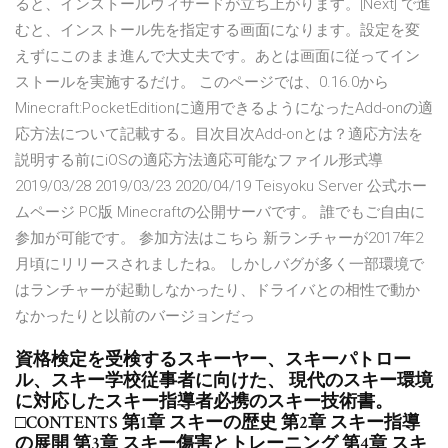
ると、インストールウィザードが立ち上がります。[Next] で進
むと、インストール先を指定する画面になります。設定を変
えずにこのまま進んで大丈夫です。あとは画面に従ってイン
ストールを実施するだけ。 このページでは、0.16.0から
Minecraft:PocketEditionに適用できるようになったAdd-onの適
応方法について記載する。目次目次Add-onとは？適応方法を
説明する前にiOSの適応方法適応可能なファイル形式導
2019/03/28 2019/03/23 2020/04/19 Teisyoku Server 公式ホー
ムページ PC版 Minecraftの公開サーバです。 誰でもご自由に
参加が可能です。 参加方法はこちら 新ランチャーが2017年2
月頃にリリースされましたね。 しかしバグが多く一部環境で
はランチャーが起動しなかったり、ドライバとの相性で動か
なかったりと以前のバージョンだっ
資格検定を受検するスキーヤー、スキーパトロー
ル、スキー学校従事者に向けた、 現代のスキー環境
に対応したスキー指導者必携のスキー技術書。
□CONTENTS 第1章 スキーの歴史 第2章 スキー指導
の展開 第3章 スキー傷害とトレーニング 第4章 スキ