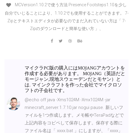
MCVersion1.10.2で使う方法 Presence Footsteps1.10を少し
自分でいじることにより、1.10.2でも使用することができます。 7-
Zipとテキストエディタが必要なのでまだ入れていない方は「 7-
Zipのダウンロードと簡単な使い方 」、
マイクラPC版の購入にはMOJANGアカウントを
作成する必要があります。 MOJANG（英語だと
モージャン,現地スウェーデンだとモヤン）と
は. マインクラフトを作った会社でマイクロソ
フトの子会社です。
@echo off java -Xms1024M -Xmx1024M -jar
minecraft_server.1.7.10.jar nogui pause. 新しいフ
ァイルを1つ作成します。メモ帳やTeraPadなどで
上記内容をコピペして保存します。保存する際に
ファイル名は「 xxxx.bat 」にしますが、「xxxx」