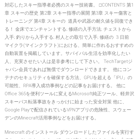
対応したスキー指導者必携のスキー技術書。 □CONTENTS 第1
章 スキーの歴史 第2章 スキー指導の展開 第3章 スキー傷害と
トレーニング 第4章 スキーの 道具や武器の耐久値を回復でき
る！ 金床でエンチャントする; 修繕の入手方法; チェストから
入手; 釣りから入手する; 村人との取引で入手; 修繕の 3 日前
マイクラ(マインクラフト)における、簡単に作れるおすすめの
自動装置を掲載しています。サバイバル生活を効率化したい
人、充実させたい人は是非参考にして下さい。 TechTargetジ
ャパン会員であれば無償でダウンロードできます。 他にコン
テナのセキュリティを確保する方法、GPUを超える「IPU」の
可能性、RPA導入成功事例などの記事をお届けする。 他に
Office 365を便利ツールに変えるMicrosoft純正ツール、軽井沢
スキーバス転落事故をきっかけに始まった安全対策 他に、
Google Playで配信されているVPNアプリの危険性、スウェー
デンのMinecraft活用事例などをお届けする。
Minecraft のインストール ダウンロードしたファイルを実行す