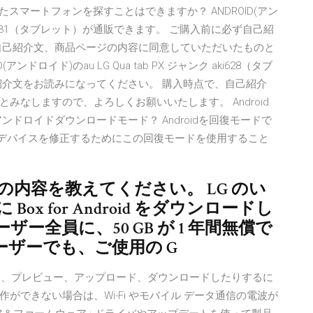
くしたスマートフォンを探すことはできますか？ ANDROID(アン
ab PX LGT31（タブレット）が通販できます。 ご購入前に必ず自己紹
自己紹介文、商品ページの内容に同意していただいたものと
ロイド)のau LG Qua tab PX ジャンク aki628（タブ
紹介文をお読みになってください。 購入時点で、自己紹介
なしますので、よろしくお願いいたします。 Android
ドロイドダウンロードモード？ Androidを回復モードで
idデバイスを修正するためにこの回復モードを使用すること
ョンの内容を教えてください。 LG のい
ox for Android をダウンロードし
ザー全員に、50 GB が 1 年間無償で
ユーザーでも、ご使用の G
を開いたり、プレビュー、アップロード、ダウンロードしたりするに
できない場合は、Wi-Fi やモバイル データ通信の電波が