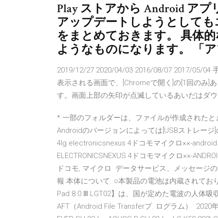
Play ストアから Androi
アップデートしようとしても
をまとめておきます。 具体
ようなものになります。 「
2019/12/27 2020/04/03 2016/08/07
表示される画面で、[Chromeで開く]の[1回のみ
す。画面上部の矢印が点滅しているあいだはダウ
* 一部のフォルダーは、ファイルが作成されたとき
Androidのバージョンによっては[USBストレージ]の
4lg electronicsnexus 4ドコモマイクロ××-
ELECTRONICSNEXUS 4ドコモマイクロ××-A
ドコモ, マイクロ データサービス、メッセージ
報 本体について. ○本製品の電池は内蔵されてお
Pad 8.0 Ⅲ LGT02】は、国が定めた電波の人
AFT（Android File Transferプ. ログラム） 2