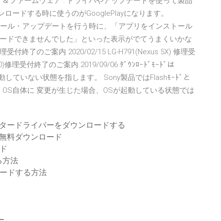
ア＆ファームウェア : ドライバやアップデートを使って製品
ンロードする時に使うのがGooglePlayになります。
ンストール・アップデートを行う時に、「アプリをインストール
ードできませんでした」といった表示がでてうまくいかな
理受付終了のご案内 2020/02/15 LG-H791(Nexus 5X) 修理受
8.0)修理受付終了のご案内 2019/09/06 ﾀﾞｳﾝﾛｰﾄﾞﾓｰﾄﾞは
が起動していない状態を指します。 Sony製品ではFlashﾓｰﾄﾞと
ndroid OS自体に 変更が生じた場合、OSが起動している状態では
ンタードライバーをダウンロードする
の無料ダウンロード
ード
る方法
ロードする方法
ー