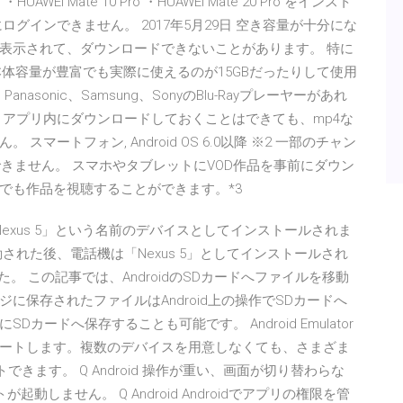
LG ・HUAWEI Mate 10 Pro ・HUAWEI Mate 20 Pro をインスト
グインできません。 2017年5月29日 空き容量が十分にな
表示されて、ダウンロードできないことがあります。 特に
は本体容量が豊富でも実際に使えるのが15GBだったりして使用
nasonic、Samsung、SonyのBlu-Rayプレーヤーがあれ
 アプリ内にダウンロードしておくことはできても、mp4な
ートフォン, Android OS 6.0以降 ※2 一部のチャン
きません。 スマホやタブレットにVOD作品を事前にダウン
でも作品を視聴することができます。*3
に「Nexus 5」という名前のデバイスとしてインストールされま
された後、電話機は「Nexus 5」としてインストールされ
。 この記事では、AndroidのSDカードへファイルを移動
保存されたファイルはAndroid上の操作でSDカードへ
ードへ保存することも可能です。 Android Emulator
ミュレートします。複数のデバイスを用意しなくても、さまざま
ストできます。 Q Android 操作が重い、画面が切り替わらな
ットが起動しません。 Q Android Androidでアプリの権限を管