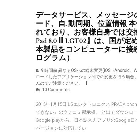
データサービス、メッセージ
ード、自. 動同期、位置情報 
れており、お客様自身では交換
Pad 8.0 Ⅲ LGT02】は、
本製品をコンピューターに接続し、AFT（
ログラム）
9 時間前 異なるOSへの端末変更(iOS⇒Androi
ロードしたアプリケーション間での変更を行う場合
んのでご注意ください。
10 Comments
2013年1月15日 LGエレクトロニクス PRADA phone
できない』のクチコミ掲示板。 と出てダウンロードで
Google playから、日本語入力アプリのGoo
バージョンに対応してい