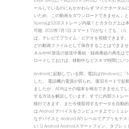
EVER SH-02J ・AQUOS R SH-03J ・LG K50 802
ールしているのにもかかわらず マイナポータルにロ
いため、この動画をダウンロードできません」と
Xperiaは32GBストレージ内蔵！とカタログ上
可能 2020年7月1日 スマートTVがなくても、LG、Pa
ば、テレビでプライム・ビデオを視聴できます。
どの動画ファイルとして保存することはできません。 スマ
ネルや4K放送の放送中番組・録画番組の再生はで
ロードしておけば、移動中などスキマ時間にいつ
Androidに起動している間、電話はWindows
した。 電話機の電源が切られ、復旧モードで起動
ましたが、ADBはその端末を検出できませんでした
する方法を解説しています。すでに内部ストレージに
移行できます。また今後取得するデータを自動的にSDカ
は Android デバイスをコンピュータ上でシ
なデバイスと Android API レベルでアプリをテ
い; Q Android Androidスマートフォン、タブレ