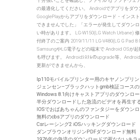
十分強いことを確認し、ファイル lg ソフトウェ
の最適化してください。 Androidでアプリをダウ
GooglePlayからアプリをダウンロード・イ
できませんでした」「エラーが発生してダウンロ
い時があります。 LG-W150(LG Watch Urbane) 修
付終了のご案内 2019/11/11 LG-V480(LG G Pad 
SamsungやLG電子などの端末で Android OS
も呼びます。 Androidｼｽﾃﾑのupgrade等、A
更新ができませんから、
Ip110モバイルプリンター用のキヤノンプリ
ジェンセン–ブラックハットgmb検証コース
Windows 8.1向けキャストアプリのダウンロ
半分ダウンロードした急流のビデオを再生す
IOSでおばあちゃんのファンタジーをダウン
無料のcbsアプリのダウンロード
Csrレーシング2 iOSハッキングダウンロード
ダンブラウンオリジンPDFダウンロード無料
1976年の急流のダウンロードで死なないキラ