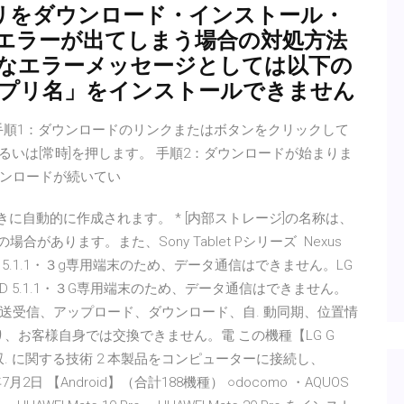
d アプリをダウンロード・インストール・
エラーが出てしまう場合の対処方法
的なエラーメッセージとしては以下の
アプリ名」をインストールできません
 2017/05/04 手順1：ダウンロードのリンクまたはボタンをクリックして
]あるいは[常時]を押します。 手順2：ダウンロードが始まりま
ンロードが続いてい
に自動的に作成されます。 * [内部ストレージ]の名称は、
場合があります。また、Sony Tablet Pシリーズ Nexus
android 5.1.1・３g専用端末のため、データ通信はできません。LG
NDROID 5.1.1・３G専用端末のため、データ通信はできません。
の送受信、アップロード、ダウンロード、自. 動同期、位置情
り、お客様自身では交換できません。電 この機種【LG G
体吸収. に関する技術 2 本製品をコンピューターに接続し、
020年7月2日 【Android】（合計188機種） ○docomo ・AQUOS