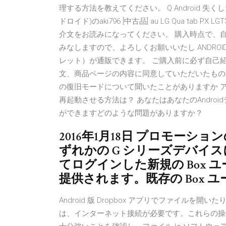
理する方法を教えてください。 Q Android 失
ドロイド)のaki796 [中古品] au LG Qua t
介文をお読みになってください。 購入時点で、
みなしますので、よろしくお願いいたし ANDROID(アンド
レット）が通販できます。 ご購入前に必ず自己
文、商品ページの内容に同意していただいたものとみ
の復旧モードについて聞いたことがありますか アン
再起動させる方法は？ あなたはあなたのAndro
ができますどのような問題がありますか？
2016年1月18日 プロモーシ
ずれかの G シリーズデバイスに B
てログインした新規の Box ユー
提供されます。既存の Box 
Android 版 Dropbox アプリでファイル
は、インターネット接続が必要です。これらの操作が