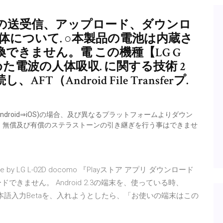
の送受信、アップロード、ダウンロ
本体について. ○本製品の電池は内蔵さ
できません。電 この機種【LG G
国が定めた電波の人体吸収. に関する技術 2
Android File Transferプ.
d、Android⇒iOS)の場合、及び異なるプラットフォームよりダウン
、無償及び有償のステラストーンの引き継ぎを行う事はできませ
 by LG L-02D docomo 『Playストア アプリ ダウンロード
きません。 Android 2.3の端末を、使っている時、
gle日本語入力Betaを、入れようとしたら、「お使いの端末はこの