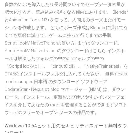
多数のMODを導入したり長時間プレイでセーブデータ容量が
肥大化すると、読み込みが遅くなる傾向にあります。 Blender
とAnimation Tools N3+を使って、人間用のポーズまたはモー
ションを作成します。 とくにポーズ作成はBlenderに慣れてな
くても気軽に試せて、ゲームに持って行くまでの手順
ScriptHookV NativeTrainerの使い方. まずはダウンロード。
ScriptHookV NativeTrainerのダウンロードはこちら インスト
ールは解凍したフォルダの中のbinフォルダの中の
「ScriptHookV.dll」、「dinput8.dll」、「NativeTrainer.asi」を
GTA5のインストールフォルダに入れてください。 無料 nexus
mod manager 日本語 のダウンロード ソフトウェア
UpdateStar - Nexus の Mod マネージャー (NMM) は、ダウン
ロード、インストール、更新および使いやすいインターフェ
イスを介してあなたの mod を管理することができますソフト
ウェアのフリーでオープン ソースの作品です。
Windows 10 64ビット用のセキュリティスイート無料ダウ
ンロード