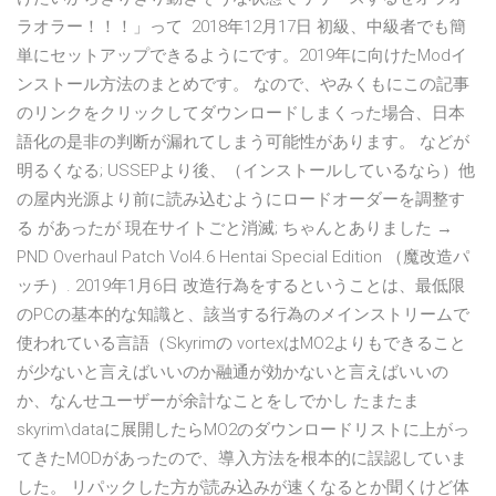
ラオラー！！！」って 2018年12月17日 初級、中級者でも簡
単にセットアップできるようにです。2019年に向けたModイ
ンストール方法のまとめです。 なので、やみくもにこの記事
のリンクをクリックしてダウンロードしまくった場合、日本
語化の是非の判断が漏れてしまう可能性があります。 などが
明るくなる; USSEPより後、（インストールしているなら）他
の屋内光源より前に読み込むようにロードオーダーを調整す
る があったが 現在サイトごと消滅; ちゃんとありました →
PND Overhaul Patch Vol4.6 Hentai Special Edition （魔改造パ
ッチ）. 2019年1月6日 改造行為をするということは、最低限
のPCの基本的な知識と、該当する行為のメインストリームで
使われている言語（Skyrimの vortexはMO2よりもできること
が少ないと言えばいいのか融通が効かないと言えばいいの
か、なんせユーザーが余計なことをしでかし たまたま
skyrim\dataに展開したらMO2のダウンロードリストに上がっ
てきたMODがあったので、導入方法を根本的に誤認していま
した。 リパックした方が読み込みが速くなるとか聞くけど体