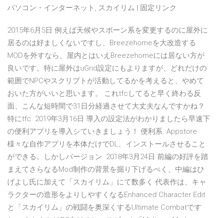
パソコン・インターネット, スカイリム | 固定リンク
2015年6月5日 例えば天候やスポーン系を変更するのに屋外に
居るのは好ましくないですし、Breezehomeを大改造する
MODを外すなら、屋内とはいえBreezehomeには居ない方が
良いです。特に屋外はuGrid設定にもよりますが、どれだけの
範囲でNPCやスクリプトが活動してるかを考えると、やめて
おいた方がいいと思います。 これtfcしてると早く終わる反
面、こんな短時間で31日分経過させて大丈夫なんですかね？
特にtfc 2019年3月16日 導入の設定法がわかりましたら早速下
の便利アプリを導入シていきましょう！ 便利系. Appstore
様々な自作アプリを本体だけでDL、インストールさせること
ができる。しかしバージョン 2018年3月24日 前編の好評を踏
まえてさらなるMod制作の背景を掘り下げるべく、中編はひ
げよし氏に加えて「スカイリム」にて数多く 代表作は、キャ
ラクターの造形をよりしやすくなるEnhanced Character Edit
と「スカイリム」の戦闘を奥深くするUltimate Combatです