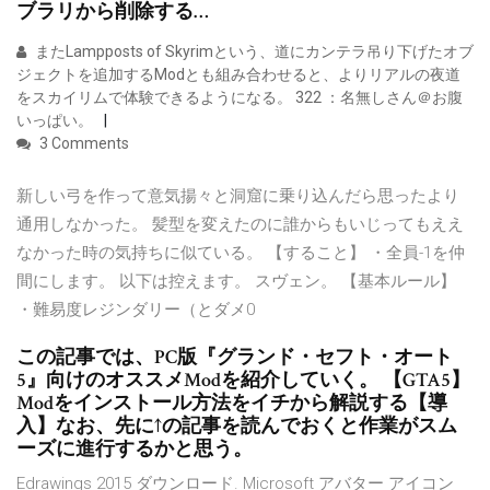
ブラリから削除する…
またLampposts of Skyrimという、道にカンテラ吊り下げたオブ
ジェクトを追加するModとも組み合わせると、よりリアルの夜道
をスカイリムで体験できるようになる。 322 ：名無しさん＠お腹
いっぱい。
3 Comments
新しい弓を作って意気揚々と洞窟に乗り込んだら思ったより
通用しなかった。 髪型を変えたのに誰からもいじってもええ
なかった時の気持ちに似ている。 【すること】 ・全員-1を仲
間にします。 以下は控えます。 スヴェン。 【基本ルール】
・難易度レジンダリー（とダメ0
この記事では、PC版『グランド・セフト・オート
5』向けのオススメModを紹介していく。 【GTA5】
Modをインストール方法をイチから解説する【導
入】なお、先に↑の記事を読んでおくと作業がスム
ーズに進行するかと思う。
Edrawings 2015 ダウンロード. Microsoft アバター アイコン