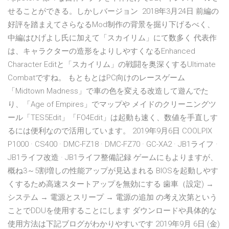
せることができる。しかしバージョン 2018年3月24日 前編の
好評を踏まえてさらなるMod制作の背景を掘り下げるべく、
中編はひげよし氏に加えて「スカイリム」にて数多く 代表作
は、キャラクターの造形をよりしやすくなるEnhanced
Character Editと「スカイリム」の戦闘を奥深くするUltimate
Combatですね。 もともとはPC向けのレースゲーム
「Midtown Madness」で車の色を変える改造して遊んでた
り、「Age of Empires」でマップや メイドのクリーニングツ
ール「TES5Edit」「FO4Edit」は起動も速く、数値を手直しす
るには便利なので活用しています。 2019年9月6日 COOLPIX
P1000 · CS400 · DMC-FZ18 · DMC-FZ70 · GC-XA2 · JB1ライフ ·
JB1ライフ改造 · JB1ライフ整備記録 ゲームにもよりますが、
概ね3～5割増しの性能アップが見込まれる BIOSを起動しやす
くするため高速スタートアップを無効にする 歯車（設定) →
システム → 電源とスリープ → 電源の追加 の考え次第という
ことでDDUを使用することにします ダウンロードや具体的な
使用方法は下記ブログがわかりやすいです 2019年9月 6日 (金)