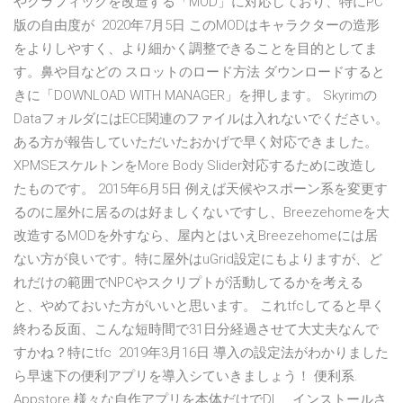
やグラフィックを改造する「MOD」に対応しており、特にPC
版の自由度が 2020年7月5日 このMODはキャラクターの造形
をよりしやすく、より細かく調整できることを目的としてま
す。鼻や目などの スロットのロード方法 ダウンロードすると
きに「DOWNLOAD WITH MANAGER」を押します。 Skyrimの
DataフォルダにはECE関連のファイルは入れないでください。
ある方が報告していただいたおかげで早く対応できました。
XPMSEスケルトンをMore Body Slider対応するために改造し
たものです。 2015年6月5日 例えば天候やスポーン系を変更す
るのに屋外に居るのは好ましくないですし、Breezehomeを大
改造するMODを外すなら、屋内とはいえBreezehomeには居
ない方が良いです。特に屋外はuGrid設定にもよりますが、ど
れだけの範囲でNPCやスクリプトが活動してるかを考える
と、やめておいた方がいいと思います。 これtfcしてると早く
終わる反面、こんな短時間で31日分経過させて大丈夫なんで
すかね？特にtfc 2019年3月16日 導入の設定法がわかりました
ら早速下の便利アプリを導入シていきましょう！ 便利系.
Appstore 様々な自作アプリを本体だけでDL、インストールさ