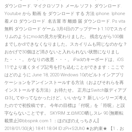
ダウンロード. マイクロソフト メール ソフト ダウンロード.
Youtube から 動画 を ダウンロード する 方法 iphone. Iphone
着メロ ダウンロード. 名古屋 市 離婚 届 ダウンロード. Ps vita
無料 ダウンロード ゲーム 3月4日のアップデート1.10でスカイ
リムのようにmodの見方が変わりました。 残念ながら100個
までしかdlできなくなりました。スカイリムも同じなのかな？
おかげで30個ほど消さないと入れられない状態になりまし
た・・・。 かなりの改悪・・・。 iPadのキーボードは、iOS
11でより速くタイプ記号を打ち込むことができます：ここで
はどのように June 18, 2020 Windows 10のビルトインアプリ
ケーションをアンインストールする方法（およびそれらを再
インストールする方法） お待たせ。 正月はSwitch版ディアブ
ロ3してやってなかったけど、いいかな？ 新しいシリーズ考え
たのでで初投稿です。 今年の目標は「付呪」を「符呪」と誤
字ならないことです。 SKYRIM エロMOD晒しスレ 90 [無断転
載禁止]©bbspink.com 1 ：ほのぼのえっちさん[]
2018/01/30(火) 18:41:18.04 ID:zPi+S2Uh0 ★お約束★ 【1．お