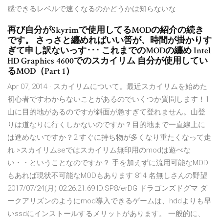
感できるレベルで速くなるのかどうかは知らないな.
再び自分がSkyrimで使用してるMODの紹介の続き
です。 さっさと纏めればいい筈が、時間が掛かりす
ぎて申し訳ないっす･･･ これまでのMODの纏め Intel
HD Graphics 4600でのスカイリム 自分が使用してい
るMOD（Part 1）
Apr 07, 2014 · スカイリムについて。最近スカイリムを始めた
初心者ですわからないことがあるのでいくつか質問します！1
山に目的地があるのですが斜面が急すぎて登れません。山登
りは道なりに行くしかないのですか？目的地まで一直線上に
は進めないですか？2 すぐに持ち物が多くなり重たくなって走
れ >スカイリムseではスカイリム無印用のmodは遊べな
い・・ということなのですか？ 手を加えずに流用可能なMOD
もあれば現状不可能なMODもあります 814 名無しさんの野望
2017/07/24(月) 02:26:21.69 ID:SP8/erDG ドラゴンズドグマ ダ
ークアリズンのようにmod導入できるゲームは、hddよりも早
いssdにインストールするメリットがあります。 一般的に、