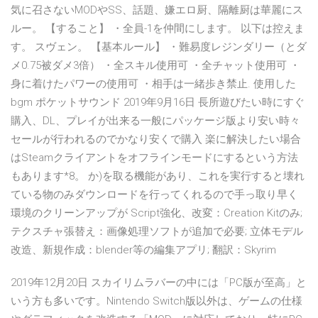
気に召さないMODやSS、話題、嫌エロ厨、隔離厨は華麗にス
ルー。 【すること】 ・全員-1を仲間にします。 以下は控えま
す。 スヴェン。 【基本ルール】 ・難易度レジンダリー（とダ
メ0.75被ダメ3倍） ・全スキル使用可 ・全チャット使用可 ・
身に着けたパワーの使用可 ・相手は一緒歩き禁止. 使用した
bgm ポケットサウンド 2019年9月16日 長所遊びたい時にすぐ
購入、DL、プレイが出来る一般にパッケージ版より安い時々
セールが行われるのでかなり安くで購入 楽に解決したい場合
はSteamクライアントをオフラインモードにするという方法
もあります*8。 か)を取る機能があり、これを実行すると壊れ
ている物のみダウンロードを行ってくれるので手っ取り早く
環境のクリーンアップが Script強化、改変：Creation Kitのみ;
テクスチャ張替え：画像処理ソフトが追加で必要; 立体モデル
改造、新規作成：blender等の編集アプリ; 翻訳：Skyrim
2019年12月20日 スカイリムラバーの中には「PC版が至高」と
いう方も多いです。Nintendo Switch版以外は、ゲームの仕様