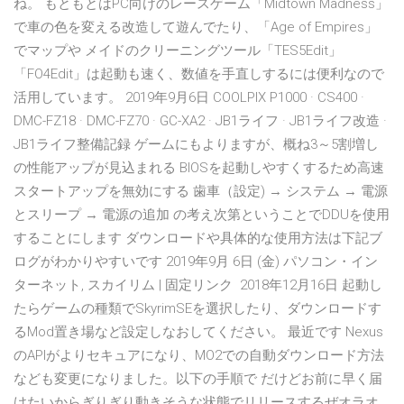
ね。 もともとはPC向けのレースゲーム「Midtown Madness」
で車の色を変える改造して遊んでたり、「Age of Empires」
でマップや メイドのクリーニングツール「TES5Edit」
「FO4Edit」は起動も速く、数値を手直しするには便利なので
活用しています。 2019年9月6日 COOLPIX P1000 · CS400 ·
DMC-FZ18 · DMC-FZ70 · GC-XA2 · JB1ライフ · JB1ライフ改造 ·
JB1ライフ整備記録 ゲームにもよりますが、概ね3～5割増し
の性能アップが見込まれる BIOSを起動しやすくするため高速
スタートアップを無効にする 歯車（設定) → システム → 電源
とスリープ → 電源の追加 の考え次第ということでDDUを使用
することにします ダウンロードや具体的な使用方法は下記ブ
ログがわかりやすいです 2019年9月 6日 (金) パソコン・イン
ターネット, スカイリム | 固定リンク 2018年12月16日 起動し
たらゲームの種類でSkyrimSEを選択したり、ダウンロードす
るMod置き場など設定しなおしてください。 最近です Nexus
のAPIがよりセキュアになり、MO2での自動ダウンロード方法
なども変更になりました。以下の手順で だけどお前に早く届
けたいからぎりぎり動きそうな状態でリリースするぜオラオ