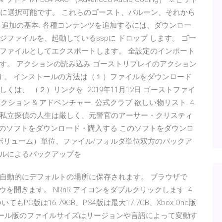
ロード時に選択可能です。 これらのゴースト、バルーン、それから
追加の基本. 各種コンテンツを追加するには、ダウンロー
ファイルを、起動しているsspに ドロップ します。 ゴー
ファイルとしてエクスポートします。 全設定のインポート
す。 アクションの読み込み ゴーストリプレイのアクション
ます。 インストールの方法は（１）ファイルをダウンロード
は、 （２）リンクを 2019年11月12日 ゴーストファイ
di‬. アクション & アドベンチャー. 公式クラブ 欲しい物リスト. 4.
urchases. 私立探偵の人生は厳しく、元警官のアーサー・クリスティ
load このソフトをダウンロード・購入する このソフトをダウンロ
ボリューム）単位、ファイル/フォルダ単位双方のバックア
ールによるバックアップを
ルは自動的にデフォルトの場所に保存されます。 ブラウザで
ドウを開きます。 NRnR アイコンをダブルクリックします 4
C版は16.79GB、PS4版は最大17.7GB、Xbox One版
ンソール版のファイルサイズはリージョンや言語によって変動す