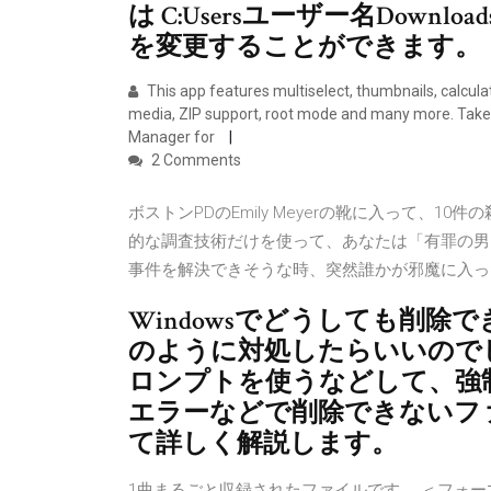
は C:Usersユーザー名Down
を変更することができます。
This app features multiselect, thumbnails, calculatio
media, ZIP support, root mode and many more. Take
Manager for
2 Comments
ボストンPDのEmily Meyerの靴に入って、
的な調査技術だけを使って、あなたは「有罪の男
事件を解決できそうな時、突然誰かが邪魔に入っ
Windowsでどうしても削
のように対処したらいいので
ロンプトを使うなどして、強
エラーなどで削除できないフ
て詳しく解説します。
1曲まるごと収録されたファイルです。 ＜フォーマット＞ M