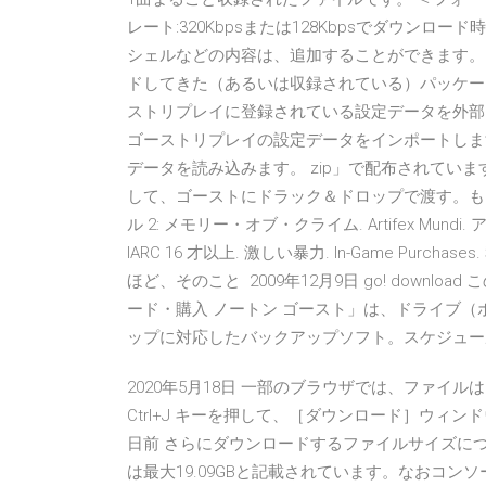
レート:320Kbpsまたは128Kbpsでダウン
シェルなどの内容は、追加することができます。 
ドしてきた（あるいは収録されている）パッケージ
ストリプレイに登録されている設定データを外部
ゴーストリプレイの設定データをインポートしま
データを読み込みます。 zip」で配布されてい
して、ゴーストにドラック＆ドロップで渡す。もしく
ル 2: メモリー・オブ・クライム. ‪Artifex Mun
IARC 16 才以上. 激しい暴力. In-Game P
ほど、そのこと 2009年12月9日 go! down
ード・購入 ノートン ゴースト」は、ドライブ（
ップに対応したバックアップソフト。スケジュ
2020年5月18日 一部のブラウザでは、ファイ
Ctrl+J キーを押して、［ダウンロード］ウィン
日前 さらにダウンロードするファイルサイズについてもP
は最大19.09GBと記載されています。なおコ