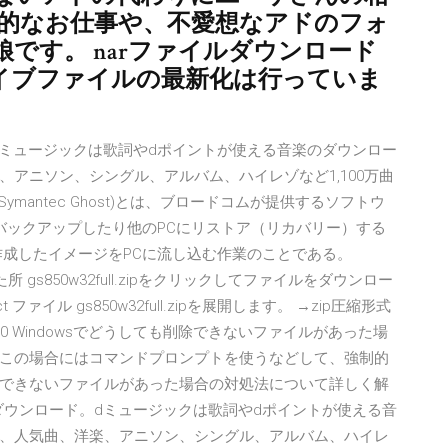
ト的なお仕事や、不愛想なアドのフォ
です。 narファイルダウンロード
イブファイルの最新化は行っていま
ード。dミュージックは歌詞やdポイントが使える音楽のダウンロー
アニソン、シングル、アルバム、ハイレゾなど1,100万曲
mantec Ghost)とは、ブロードコムが提供するソフトウ
バックアップしたり他のPCにリストア（リカバリー）する
作成したイメージをPCに流し込む作業のことである。
ルした所 gs850w32full.zipをクリックしてファイルをダウンロー
t ファイル gs850w32full.zipを展開します。 →zip圧縮形式
/30 Windowsでどうしても削除できないファイルがあった場
この場合にはコマンドプロンプトを使うなどして、強制的
できないファイルがあった場合の対処法について詳しく解
曲ダウンロード。dミュージックは歌詞やdポイントが使える音
、人気曲、洋楽、アニソン、シングル、アルバム、ハイレ