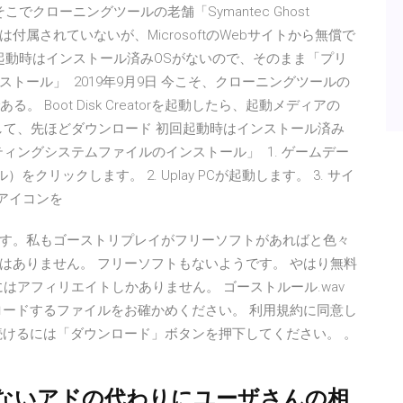
日 そこでクローニングツールの老舗「Symantec Ghost
ws PEは付属されていないが、MicrosoftのWebサイトから無償で
 初回起動時はインストール済みOSがないので、そのまま「プリ
トール」 2019年9月9日 今こそ、クローニングツールの
の出番である。 Boot Disk Creatorを起動したら、起動メディアの
して、先ほどダウンロード 初回起動時はインストール済み
ィングシステムファイルのインストール」 1. ゲームデー
クリックします。 2. Uplay PCが起動します。 3. サイ
」アイコンを
/09 お久しぶりです。私もゴーストリプレイがフリーソフトがあればと色々
はありません。 フリーソフトもないようです。 やはり無料
はアフィリエイトしかありません。 ゴーストルール.wav
ロードするファイルをお確かめください。 利用規約に同意し
を続けるには「ダウンロード」ボタンを押下してください。 。
ないアドの代わりにユーザさんの相